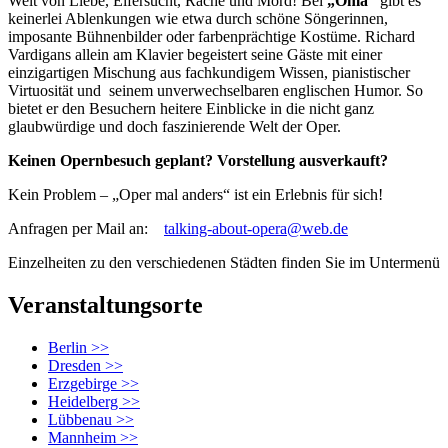
Welt von Liebe, Eifersucht, Rache und Mord! Bei
„Oma“
gibt es
keinerlei Ablenkungen wie etwa durch schöne Söngerinnen,
imposante Bühnenbilder oder farbenprächtige Kostüme. Richard
Vardigans allein am Klavier begeistert seine Gäste mit einer
einzigartigen Mischung aus fachkundigem Wissen, pianistischer
Virtuosität und seinem unverwechselbaren englischen Humor. So
bietet er den Besuchern heitere Einblicke in die nicht ganz
glaubwürdige und doch faszinierende Welt der Oper.
Keinen Opernbesuch geplant? Vorstellung ausverkauft?
Kein Problem – „Oper mal anders“ ist ein Erlebnis für sich!
Anfragen per Mail an:
talking-about-opera@web.de
Einzelheiten zu den verschiedenen Städten finden Sie im Untermenü
Veranstaltungsorte
Berlin >>
Dresden >>
Erzgebirge >>
Heidelberg >>
Lübbenau >>
Mannheim >>