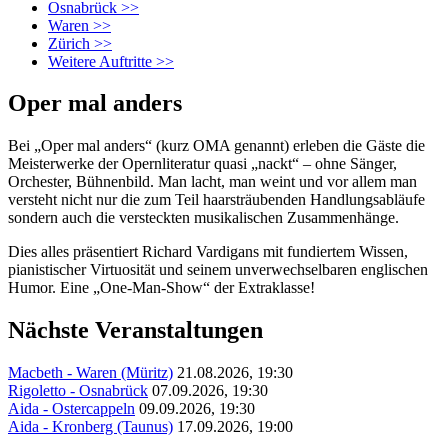
Osnabrück >>
Waren >>
Zürich >>
Weitere Auftritte >>
Oper mal anders
Bei „Oper mal anders“ (kurz OMA genannt) erleben die Gäste die
Meisterwerke der Opernliteratur quasi „nackt“ – ohne Sänger,
Orchester, Bühnenbild. Man lacht, man weint und vor allem man
versteht nicht nur die zum Teil haarsträubenden Handlungsabläufe
sondern auch die versteckten musikalischen Zusammenhänge.
Dies alles präsentiert Richard Vardigans mit fundiertem Wissen,
pianistischer Virtuosität und seinem unverwechselbaren englischen
Humor. Eine „One-Man-Show“ der Extraklasse!
Nächste Veranstaltungen
Macbeth - Waren (Müritz)
21.08.2026, 19:30
Rigoletto - Osnabrück
07.09.2026, 19:30
Aida - Ostercappeln
09.09.2026, 19:30
Aida - Kronberg (Taunus)
17.09.2026, 19:00