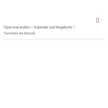
DE
EN
Oper mal anders
Kalender und Angebote
Termine im Detail
Macbeth - Waren (Müritz)
21.08.2026, 19:30
Giuseppe Verdi
Macbeth
Eintritt bei Kauf in der Touristinformation 12,50 € / Studenten und Schüler 8,50 €
Verkauf online oder bei anderen VVK-Stellen zzgl. Gebühren
Abendkasse 15 € / 10 €
Ort: Haus des Gastes, Neuer Markt 21, Waren (Müritz)