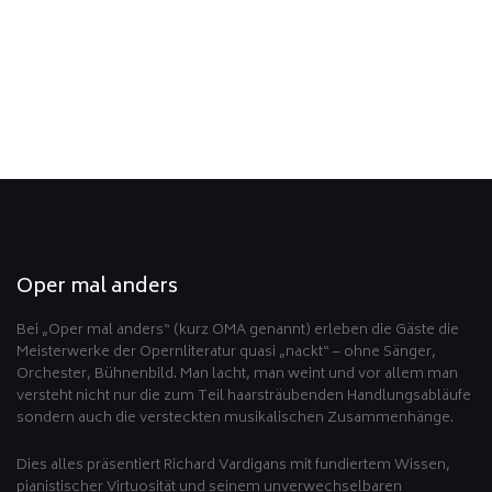
Zurück
Oper mal anders
Bei „Oper mal anders“ (kurz OMA genannt) erleben die Gäste die
Meisterwerke der Opernliteratur quasi „nackt“ – ohne Sänger,
Orchester, Bühnenbild. Man lacht, man weint und vor allem man
versteht nicht nur die zum Teil haarsträubenden Handlungsabläufe
sondern auch die versteckten musikalischen Zusammenhänge.
Dies alles präsentiert Richard Vardigans mit fundiertem Wissen,
pianistischer Virtuosität und seinem unverwechselbaren