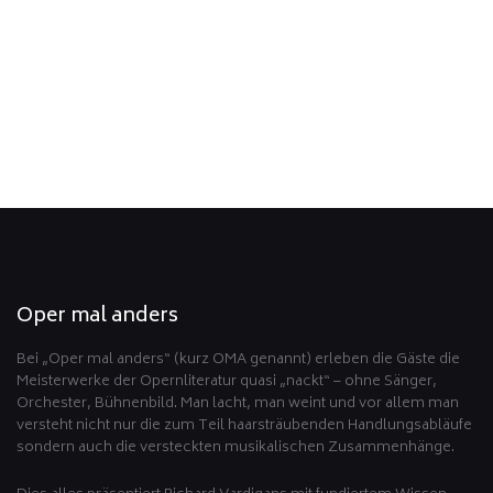
Zurück
Oper mal anders
Bei „Oper mal anders“ (kurz OMA genannt) erleben die Gäste die
Meisterwerke der Opernliteratur quasi „nackt“ – ohne Sänger,
Orchester, Bühnenbild. Man lacht, man weint und vor allem man
versteht nicht nur die zum Teil haarsträubenden Handlungsabläufe
sondern auch die versteckten musikalischen Zusammenhänge.