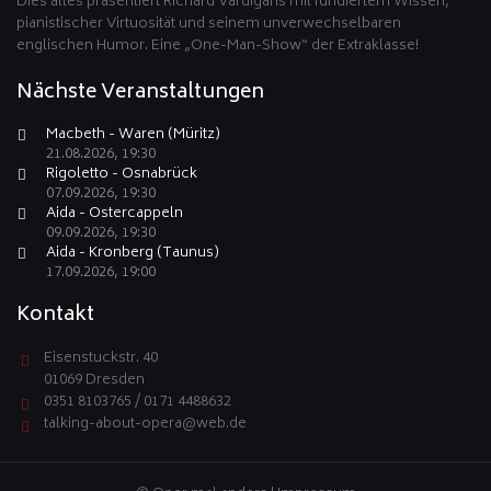
Dies alles präsentiert Richard Vardigans mit fundiertem Wissen,
pianistischer Virtuosität und seinem unverwechselbaren
englischen Humor. Eine „One-Man-Show“ der Extraklasse!
Nächste Veranstaltungen
Macbeth - Waren (Müritz)
21.08.2026, 19:30
Rigoletto - Osnabrück
07.09.2026, 19:30
Aida - Ostercappeln
09.09.2026, 19:30
Aida - Kronberg (Taunus)
17.09.2026, 19:00
Kontakt
Eisenstuckstr. 40
01069 Dresden
0351 8103765 / 0171 4488632
talking-about-opera@web.de