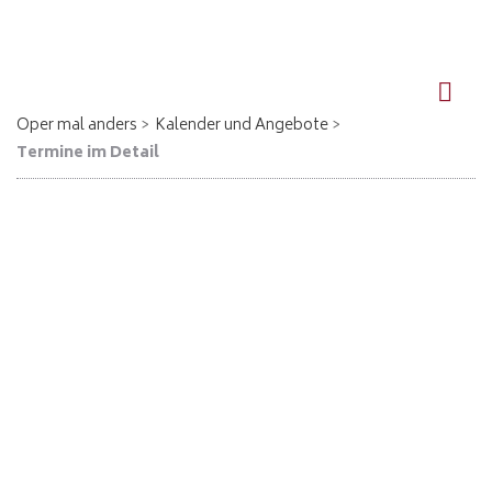
DE
EN
Oper mal anders
Kalender und Angebote
Termine im Detail
Die Zauberflöte - Waren (Müritz)
24.07.2026, 19:30
Wolfgang A. Mozart
Die Zauberflöte
Eintritt bei Kauf in der Touristinformation 12,50 € / Studenten und Schüler 8,50 €
Verkauf online oder bei anderen VVK-Stellen zzgl. Gebühren
Abendkasse 15 € / 10 €
Ort: Haus des Gastes, Neuer Markt 21, Waren (Müritz)