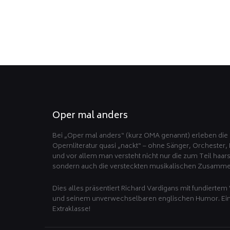
Oper mal anders
Bei „Oper mal anders“ (kurz OMA genannt) erleben die 
Opernliteratur quasi „nackt“ – ohne Sänger, Orchester,
und vor allem man versteht nicht nur die zum Teil haa
sondern auch die versteckten musikalischen Zusamm
Dies alles präsentiert Richard Vardigans mit fundiertem 
und seinem unverwechselbaren englischen Humor. E
Extraklasse!