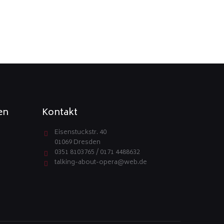
en
Kontakt
Eisenstuckstr. 40
01069 Dresden
0351 8103765 / 0171 4488632
talking-about-opera@web.de