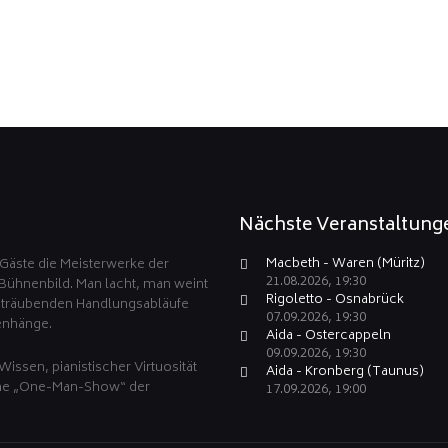
Nächste Veranstaltung
Macbeth - Waren (Müritz)
Gäste die Meisterwerke der
21.08.2026, 19:30
 Bühnenbild. Man lacht, man weint
Rigoletto - Osnabrück
rsträubenden Handlungsabläufe
07.09.2026, 19:30
enhänge.
Aida - Ostercappeln
09.09.2026, 19:30
Wissen, pianistischer Virtuosität
Aida - Kronberg (Taunus)
ine „One-Man-Show“ der
17.09.2026, 19:00