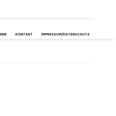
DE
EN
MINE
KONTAKT
IMPRESSUM/DATENSCHUTZ
ember traf der englische Musiker im Kulturhaus
ür nicht weniger kräftig oder erhaben als das Werk
ngsfähigkeiten das Publikum mit einbeziehen. In nur