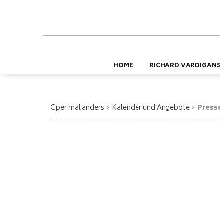
HOME
RICHARD VARDIGAN
Oper mal anders
Kalender und Angebote
Press
Ausgewählte Pressestimmen
Tristan und Isolde - Kulturhaus Spandau, Berlin
Eine ungewöhnliche Reise in Wagners Musikdrama 
Wagner mit Richard Vardigans - Lachen, Weinen und Ver
Spandau ein und stellte seine außergewöhnliche sowie a
„Tristan und Isolde“ von Richard Wagner.
Der Pianist konnte dank seines musikalischen Talents 