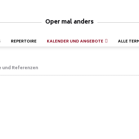
Oper mal anders
S
REPERTOIRE
KALENDER UND ANGEBOTE
ALLE TER
e und Referenzen
durch die überraschende Interpretation von Richard Vardigans
stehen - ist nicht nur möglich, es ist auch wünschenswert. Am 21. Nov
müsante „Oper mal anders“ vor. Eine lebendige Interpretation, aber daf
und seiner sensationellen und unvergleichlichen Sprach- und Unterhaltu