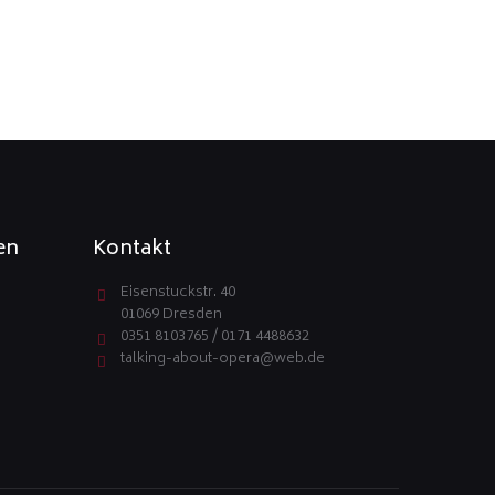
en
Kontakt
Eisenstuckstr. 40
01069 Dresden
0351 8103765 / 0171 4488632
talking-about-opera@web.de