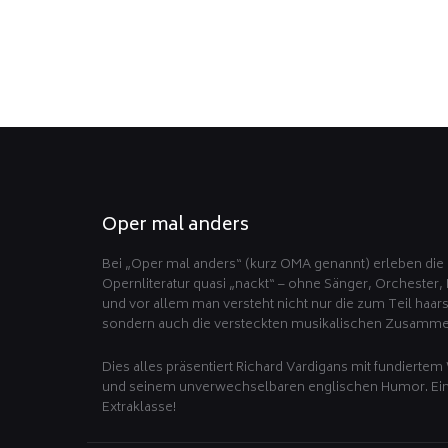
Oper mal anders
Bei „Oper mal anders“ (kurz OMA genannt) erleben die 
Opernliteratur quasi „nackt“ – ohne Sänger, Orchester,
und vor allem man versteht nicht nur die zum Teil haa
sondern auch die versteckten musikalischen Zusamm
Dies alles präsentiert Richard Vardigans mit fundiertem 
und seinem unverwechselbaren englischen Humor. E
Extraklasse!