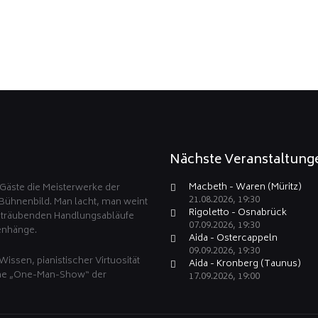
Nächste Veranstaltung
Macbeth - Waren (Müritz)
Gäste die Meisterwerke der
21.08.2026, 19:30
 Bühnenbild. Man lacht, man weint
Rigoletto - Osnabrück
rsträubenden Handlungsabläufe
07.09.2026, 19:30
enhänge.
Aida - Ostercappeln
09.09.2026, 19:30
Wissen, pianistischer Virtuosität
Aida - Kronberg (Taunus)
ine „One-Man-Show“ der
17.09.2026, 19:00