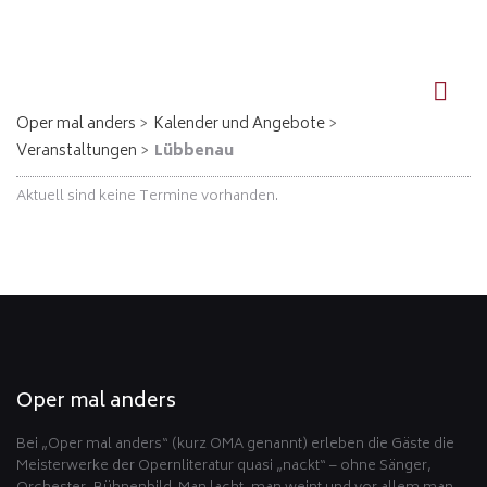
DE
EN
Oper mal anders
Kalender und Angebote
Veranstaltungen
Lübbenau
Aktuell sind keine Termine vorhanden.
Oper mal anders
Bei „Oper mal anders“ (kurz OMA genannt) erleben die Gäste die
Meisterwerke der Opernliteratur quasi „nackt“ – ohne Sänger,