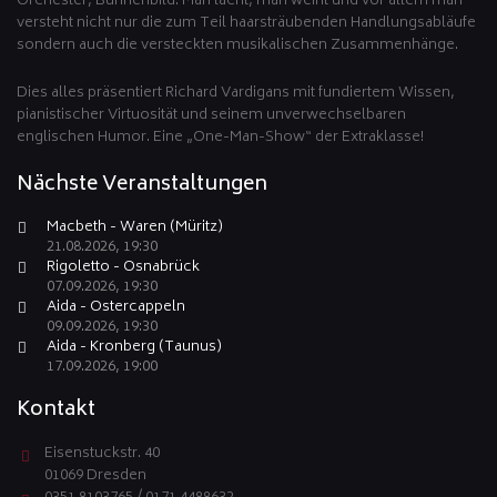
Orchester, Bühnenbild. Man lacht, man weint und vor allem man
versteht nicht nur die zum Teil haarsträubenden Handlungsabläufe
sondern auch die versteckten musikalischen Zusammenhänge.
Dies alles präsentiert Richard Vardigans mit fundiertem Wissen,
pianistischer Virtuosität und seinem unverwechselbaren
englischen Humor. Eine „One-Man-Show“ der Extraklasse!
Nächste Veranstaltungen
Macbeth - Waren (Müritz)
21.08.2026, 19:30
Rigoletto - Osnabrück
07.09.2026, 19:30
Aida - Ostercappeln
09.09.2026, 19:30
Aida - Kronberg (Taunus)
17.09.2026, 19:00
Kontakt
Eisenstuckstr. 40
01069 Dresden