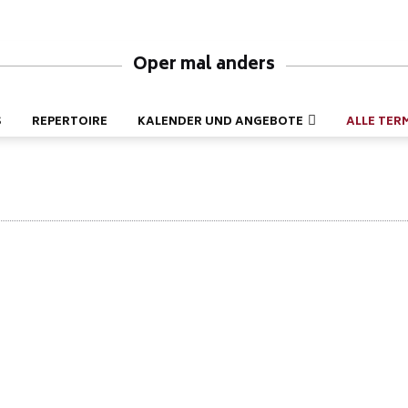
Oper mal anders
S
REPERTOIRE
KALENDER UND ANGEBOTE
ALLE TER
nderen Termine sind öffentlich.
tungsort klicken Sie auf die Oper!