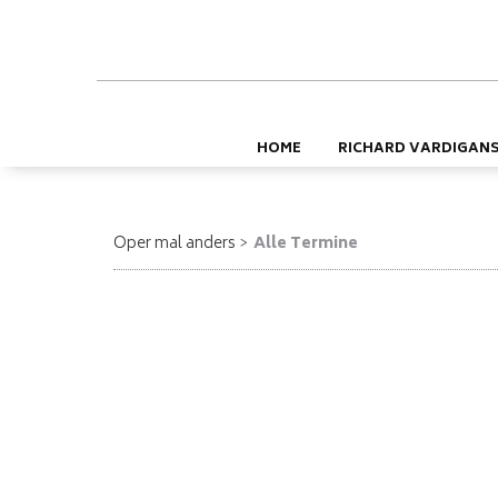
HOME
RICHARD VARDIGAN
Oper mal anders
Alle Termine
Chronologische Übersicht 26/27
GV bezeichnet eine geschlossene Veranstaltung. Alle a
Für Einzelheiten zum jeweiligen Programm und Veranstal
August 2026
21.08.2026, 19:30
Macbeth - Waren (Müritz)
September 2026
07.09.2026, 19:30
Rigoletto - Osnabrück